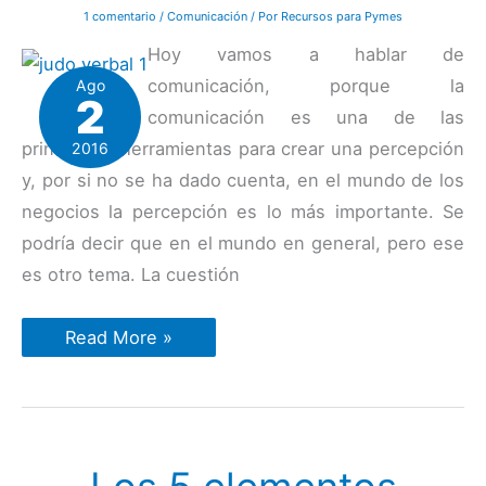
1 comentario
/
Comunicación
/ Por
Recursos para Pymes
Hoy vamos a hablar de
comunicación, porque la
Ago
2
comunicación es una de las
principales herramientas para crear una percepción
2016
y, por si no se ha dado cuenta, en el mundo de los
negocios la percepción es lo más importante. Se
podría decir que en el mundo en general, pero ese
es otro tema. La cuestión
Judo
Read More »
verbal
(1):
Cómo
comunicarse
en
situaciones
de
conflicto