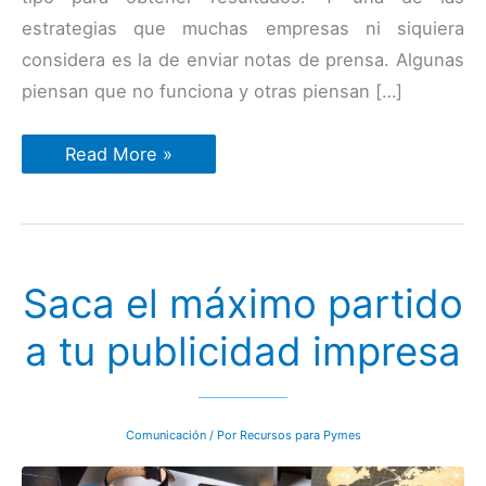
estrategias que muchas empresas ni siquiera
considera es la de enviar notas de prensa. Algunas
piensan que no funciona y otras piensan […]
Caso
Read More »
de
estudio:
Cómo
usar
las
notas
de
Saca el máximo partido
prensa
de
manera
a tu publicidad impresa
efectiva
Comunicación
/ Por
Recursos para Pymes