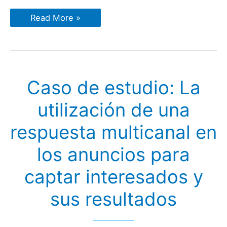
Caso
Read More »
de
estudio:
Cómo
mejorar
un
20%
la
Caso de estudio: La
respuesta
a
un
utilización de una
anuncio
cambiando
una
respuesta multicanal en
sola
palabra
los anuncios para
captar interesados y
sus resultados