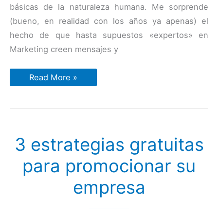
básicas de la naturaleza humana. Me sorprende
(bueno, en realidad con los años ya apenas) el
hecho de que hasta supuestos «expertos» en
Marketing creen mensajes y
Caso
Read More »
de
estudio:
Las
4
técnicas
más
poderosas
3 estrategias gratuitas
para
que
se
para promocionar su
haga
caso
a
empresa
nuestro
mensajes