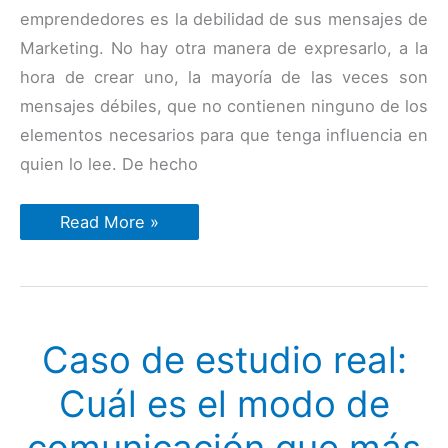
emprendedores es la debilidad de sus mensajes de
Marketing. No hay otra manera de expresarlo, a la
hora de crear uno, la mayoría de las veces son
mensajes débiles, que no contienen ninguno de los
elementos necesarios para que tenga influencia en
quien lo lee. De hecho
Los
Read More »
5
elementos
necesarios
para
que
un
mensaje
Caso de estudio real:
venda
Cuál es el modo de
comunicación que más