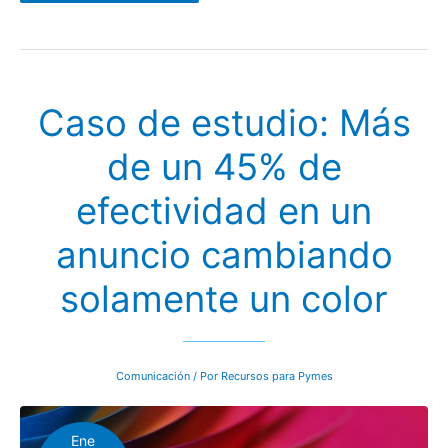
motivarnos
en
menos
de
5
minutos,
las
Caso de estudio: Más
tácticas
que
sí
de un 45% de
funcionan
efectividad en un
anuncio cambiando
solamente un color
Comunicación
/ Por
Recursos para Pymes
Ene