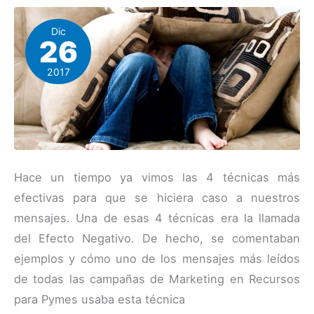
Dic
26
2017
Hace un tiempo ya vimos las 4 técnicas más
efectivas para que se hiciera caso a nuestros
mensajes. Una de esas 4 técnicas era la llamada
del Efecto Negativo. De hecho, se comentaban
ejemplos y cómo uno de los mensajes más leídos
de todas las campañas de Marketing en Recursos
para Pymes usaba esta técnica