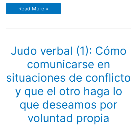
Judo
Read More »
verbal
(2).
Los
5
pasos
a
seguir
Judo verbal (1): Cómo
para
conseguir
que
comunicarse en
el
otro
haga
situaciones de conflicto
lo
que
deseamos
y que el otro haga lo
que deseamos por
voluntad propia