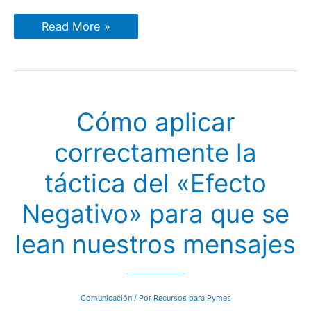
Saca
Read More »
el
máximo
partido
a
tu
publicidad
impresa
Cómo aplicar
correctamente la
táctica del «Efecto
Negativo» para que se
lean nuestros mensajes
Comunicación
/ Por
Recursos para Pymes