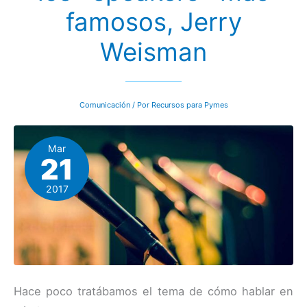
famosos, Jerry
Weisman
Comunicación
/ Por
Recursos para Pymes
Mar
21
2017
Hace poco tratábamos el tema de cómo hablar en