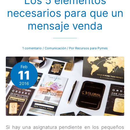
Los 5 elementos
y
que
necesarios para que un
el
otro
haga
mensaje venda
lo
que
deseamos
por
voluntad
propia
1 comentario
/
Comunicación
/ Por
Recursos para Pymes
Feb
11
2016
Si hay una asignatura pendiente en los pequeños