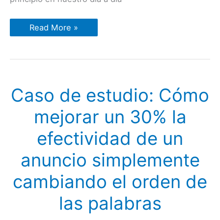
Caso
Read More »
de
estudio:
Cómo
aumentar
más
de
un
Caso de estudio: Cómo
600%
las
ventas
mejorar un 30% la
usando
el
método
efectividad de un
de
comunicación
más
anuncio simplemente
persuasivo
cambiando el orden de
las palabras