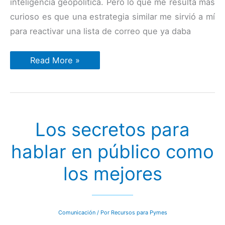
inteligencia geopolítica. Pero lo que me resulta más
curioso es que una estrategia similar me sirvió a mí
para reactivar una lista de correo que ya daba
Cómo
Read More »
reavivar
una
lista
de
correo
que
no
Los secretos para
responde
hablar en público como
los mejores
Comunicación
/ Por
Recursos para Pymes