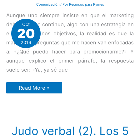
Comunicación
/ Por
Recursos para Pymes
Aunque uno siempre insiste en que el marketing
debe ser algo continuo, algo con una estrategia en
Oct
20
el tiempo y unos objetivos, la realidad es que la
mayoría de preguntas que me hacen van enfocadas
2016
a: «¿Qué puedo hacer para promocionarme?» Y
aunque explico el primer párrafo, la respuesta
suele ser: «Ya, ya sé que
3
Read More »
estrategias
gratuitas
para
promocionar
su
empresa
Judo verbal (2). Los 5