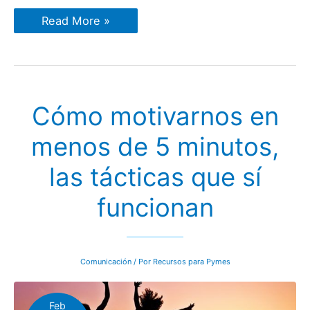
Los
Read More »
secretos
para
hablar
en
público
como
los
Cómo motivarnos en
mejores
menos de 5 minutos,
las tácticas que sí
funcionan
Comunicación
/ Por
Recursos para Pymes
Feb