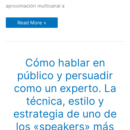
aproximación multicanal a
Caso
Read More »
de
estudio:
La
utilización
de
una
respuesta
Cómo hablar en
multicanal
en
los
público y persuadir
anuncios
para
captar
como un experto. La
interesados
y
sus
técnica, estilo y
resultados
estrategia de uno de
los «speakers» más