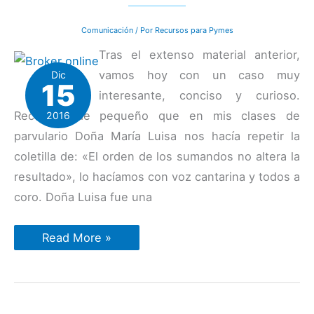
Comunicación
/ Por
Recursos para Pymes
Tras el extenso material anterior,
vamos hoy con un caso muy
Dic
15
interesante, conciso y curioso.
Recuerdo de pequeño que en mis clases de
2016
parvulario Doña María Luisa nos hacía repetir la
coletilla de: «El orden de los sumandos no altera la
resultado», lo hacíamos con voz cantarina y todos a
coro. Doña Luisa fue una
Caso
Read More »
de
estudio:
Cómo
mejorar
un
30%