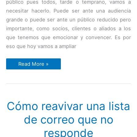
público pues todos, tarde o temprano, vamos a
necesitar hacerlo. Puede ser ante una audiencia
grande o puede ser ante un público reducido pero
importante, como socios, clientes o aliados a los
que tenemos que emocionar y convencer. Es por
eso que hoy vamos a ampliar
Cómo
Read More »
hablar
en
público
y
persuadir
como
un
Cómo reavivar una lista
experto.
La
técnica,
de correo que no
estilo
y
estrategia
responde
de
uno