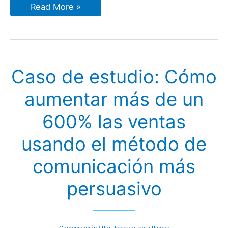
Caso
Read More »
de
estudio:
Más
de
un
45%
de
Caso de estudio: Cómo
efectividad
en
un
aumentar más de un
anuncio
cambiando
solamente
600% las ventas
un
color
usando el método de
comunicación más
persuasivo