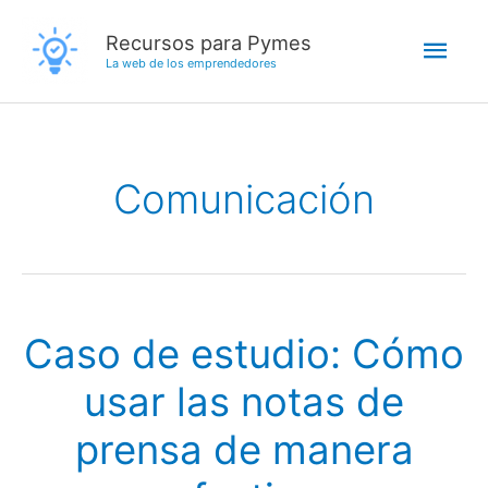
Ir
Men
Recursos para Pymes
al
La web de los emprendedores
contenido
princ
Comunicación
Caso de estudio: Cómo
usar las notas de
prensa de manera