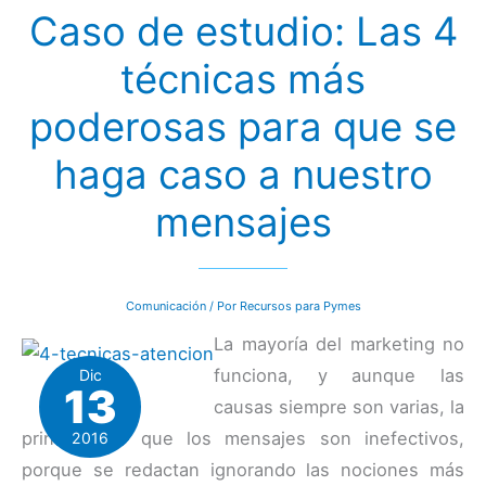
la
Caso de estudio: Las 4
efectividad
de
un
técnicas más
anuncio
simplemente
cambiando
poderosas para que se
el
orden
de
haga caso a nuestro
las
palabras
mensajes
Comunicación
/ Por
Recursos para Pymes
La mayoría del marketing no
funciona, y aunque las
Dic
13
causas siempre son varias, la
principal es que los mensajes son inefectivos,
2016
porque se redactan ignorando las nociones más