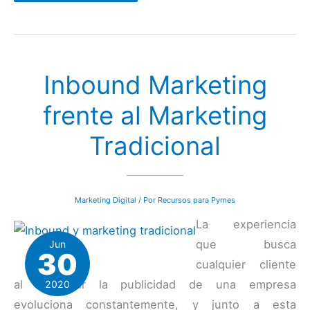
5
peores
errores
en
el
marketing
online
Inbound Marketing
frente al Marketing
Tradicional
Marketing Digital
/ Por
Recursos para Pymes
La experiencia
que busca
Jun
30
cualquier cliente
al consumir la publicidad de una empresa
2020
evoluciona constantemente, y junto a esta