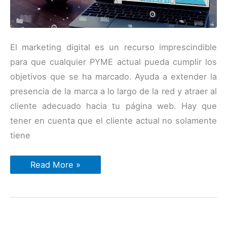
El marketing digital es un recurso imprescindible
para que cualquier PYME actual pueda cumplir los
objetivos que se ha marcado. Ayuda a extender la
presencia de la marca a lo largo de la red y atraer al
cliente adecuado hacia tu página web. Hay que
tener en cuenta que el cliente actual no solamente
tiene
3
Read More »
Razones
por
las
que
el
marketing
digital