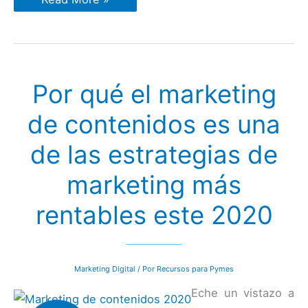
consejos
de
marketing
de
contenidos
que
sí
Por qué el marketing
funcionan
de contenidos es una
de las estrategias de
marketing más
rentables este 2020
Marketing Digital
/ Por
Recursos para Pymes
Eche un vistazo a