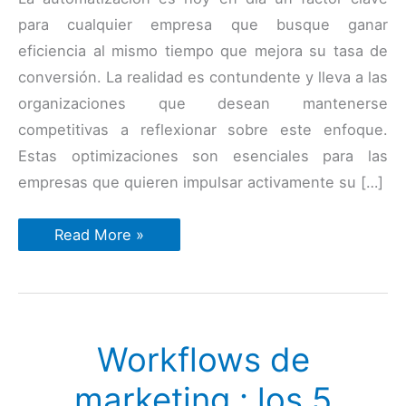
para cualquier empresa que busque ganar
eficiencia al mismo tiempo que mejora su tasa de
conversión. La realidad es contundente y lleva a las
organizaciones que desean mantenerse
competitivas a reflexionar sobre este enfoque.
Estas optimizaciones son esenciales para las
empresas que quieren impulsar activamente su […]
¿Cómo
Read More »
automatizar
el
seguimiento
de
clientes
potenciales
con
Workflows de
HubSpot
CRM
sin
marketing : los 5
perder