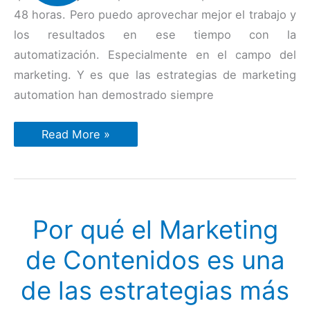
48 horas. Pero puedo aprovechar mejor el trabajo y
los resultados en ese tiempo con la
automatización. Especialmente en el campo del
marketing. Y es que las estrategias de marketing
automation han demostrado siempre
Caso
Read More »
de
estudio:
Cómo
aumentar
un
30%
los
Por qué el Marketing
interesados
con
la
de Contenidos es una
automatización
del
marketing
de las estrategias más