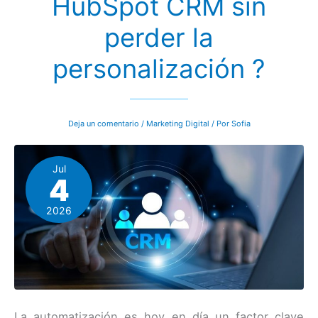
HubSpot CRM sin
perder la
personalización ?
Deja un comentario
/
Marketing Digital
/ Por
Sofia
Jul
4
2026
La automatización es hoy en día un factor clave