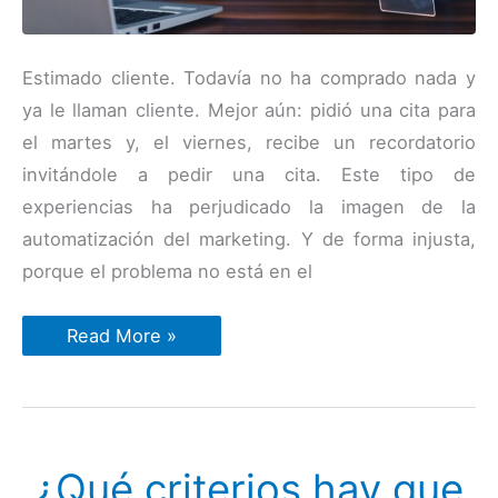
Estimado cliente. Todavía no ha comprado nada y
ya le llaman cliente. Mejor aún: pidió una cita para
el martes y, el viernes, recibe un recordatorio
invitándole a pedir una cita. Este tipo de
experiencias ha perjudicado la imagen de la
automatización del marketing. Y de forma injusta,
porque el problema no está en el
Workflows
Read More »
de
marketing
:
los
5
escenarios
imprescindibles
¿Qué criterios hay que
para
automatizar