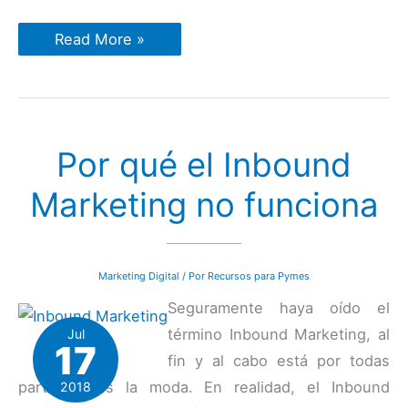
Por
Read More »
qué
el
Marketing
de
Contenidos
es
una
Por qué el Inbound
de
las
estrategias
Marketing no funciona
más
efectivas
de
cara
a
2019
Marketing Digital
/ Por
Recursos para Pymes
Seguramente haya oído el
término Inbound Marketing, al
Jul
17
fin y al cabo está por todas
partes y es la moda. En realidad, el Inbound
2018