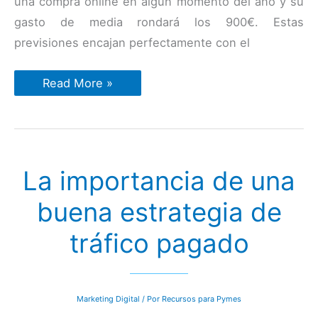
una compra online en algún momento del año y su
gasto de media rondará los 900€. Estas
previsiones encajan perfectamente con el
El
Read More »
eCommerce
se
consolida
como
primer
canal
de
La importancia de una
compra
buena estrategia de
tráfico pagado
Marketing Digital
/ Por
Recursos para Pymes