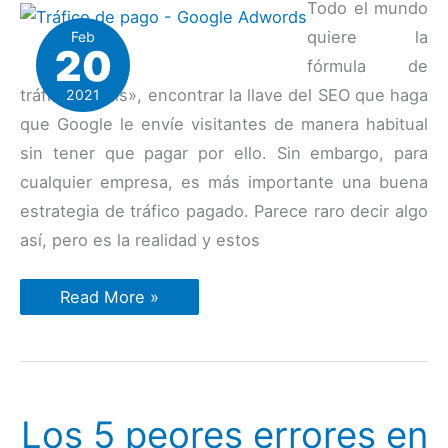
Todo el mundo
quiere la
Feb
20
fórmula de
tráfico «gratis», encontrar la llave del SEO que haga
2021
que Google le envíe visitantes de manera habitual
sin tener que pagar por ello. Sin embargo, para
cualquier empresa, es más importante una buena
estrategia de tráfico pagado. Parece raro decir algo
así, pero es la realidad y estos
La
Read More »
importancia
de
una
buena
estrategia
de
tráfico
Los 5 peores errores en
pagado