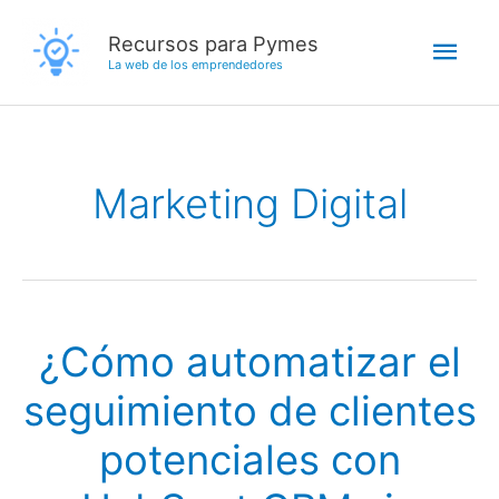
Ir
Men
Recursos para Pymes
al
La web de los emprendedores
contenido
princ
Marketing Digital
¿Cómo automatizar el
seguimiento de clientes
potenciales con