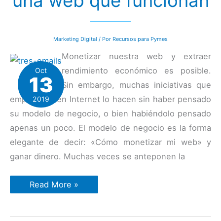
una web que funcionan
marketing
más
rentables
este
2020
Marketing Digital
/ Por
Recursos para Pymes
Monetizar nuestra web y extraer
rendimiento económico es posible.
Oct
13
Sin embargo, muchas iniciativas que
emprenden en Internet lo hacen sin haber pensado
2019
su modelo de negocio, o bien habiéndolo pensado
apenas un poco. El modelo de negocio es la forma
elegante de decir: «Cómo monetizar mi web» y
ganar dinero. Muchas veces se anteponen la
5
Read More »
formas
de
monetizar
una