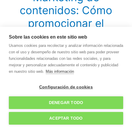
contenidos: Cómo
promocionar el
contenido con 2
Sobre las cookies en este sitio web
estrategias sencillas y
Usamos cookies para recolectar y analizar información relacionada
con el uso y desempeño de nuestro sitio web para poder proveer
la herramienta Ninja
funcionalidades relacionadas con las redes sociales, y para
mejorar y personalizar adecuadamente el contenido y publicidad
Outreach
en nuestro sitio web.
Más información
Configuración de cookies
1 comentario
/
Marketing Digital
/ Por
DENEGAR TODO
Uno de los puntos débiles de todo
Marketing de Contenidos es que
Jun
ACEPTAR TODO
22
dicho contenido se crea, pero no se