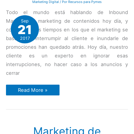
Marketing Digital
/ Por
Recursos para Pymes
Todo el mundo está hablando de Inbound
Marketing y marketing de contenidos hoy día, y
Sep
21
con razón. Los tiempos en los que el marketing se
basaba en interrumpir al cliente e inundarle de
2017
promociones han quedado atrás. Hoy día, nuestro
cliente es un experto en ignorar esas
interrupciones, no hacer caso a los anuncios y
cerrar
Cómo
Read More »
empezar
con
el
Inbound
Marketing
en
5
Marketing de
pasos
fáciles