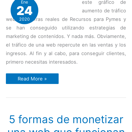
este gráfico de
Ene
24
aumento de tráfico
web. Son cifras reales de Recursos para Pymes y
2020
se han conseguido utilizando estrategias de
marketing de contenidos. Y nada más. Obviamente,
el tráfico de una web repercute en las ventas y los
ingresos. Al fin y al cabo, para conseguir clientes,
primero necesitas interesados.
Por
Read More »
qué
el
marketing
de
contenidos
es
una
5 formas de monetizar
de
las
estrategias
de