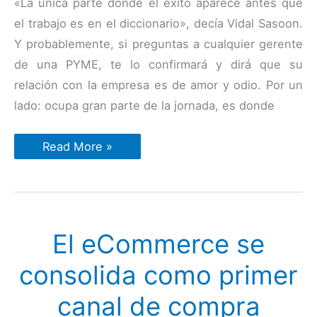
«La única parte donde el éxito aparece antes que
el trabajo es en el diccionario», decía Vidal Sasoon.
Y probablemente, si preguntas a cualquier gerente
de una PYME, te lo confirmará y dirá que su
relación con la empresa es de amor y odio. Por un
lado: ocupa gran parte de la jornada, es donde
Top
Read More »
6
consideraciones
digitales
para
llevar
una
PYME
El eCommerce se
en
el
2021
consolida como primer
canal de compra