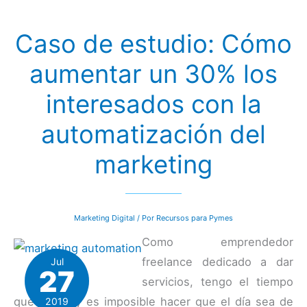
web
que
funcionan
Caso de estudio: Cómo
aumentar un 30% los
interesados con la
automatización del
marketing
Marketing Digital
/ Por
Recursos para Pymes
Como emprendedor
freelance dedicado a dar
Jul
27
servicios, tengo el tiempo
que tengo y es imposible hacer que el día sea de
2019