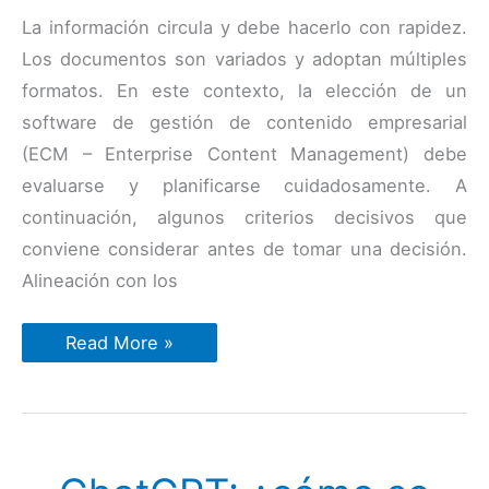
La información circula y debe hacerlo con rapidez.
Los documentos son variados y adoptan múltiples
formatos. En este contexto, la elección de un
software de gestión de contenido empresarial
(ECM – Enterprise Content Management) debe
evaluarse y planificarse cuidadosamente. A
continuación, algunos criterios decisivos que
conviene considerar antes de tomar una decisión.
Alineación con los
¿Qué
Read More »
criterios
hay
que
tener
en
cuenta
para
elegir