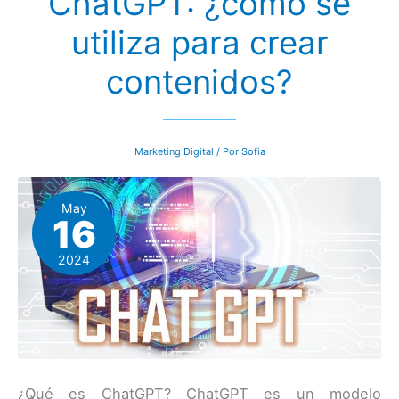
ChatGPT: ¿cómo se
el
software
utiliza para crear
ECM
adecuado?
contenidos?
Marketing Digital
/ Por
Sofia
May
16
2024
¿Qué es ChatGPT? ChatGPT es un modelo