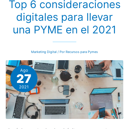
Top 6 consideraciones
es
clave
para
digitales para llevar
potenciar
cualquier
PYME
una PYME en el 2021
Marketing Digital
/ Por
Recursos para Pymes
Ago
27
2021