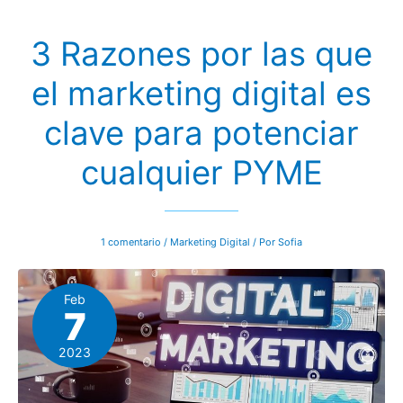
Están
Transformando
las
3 Razones por las que
Estrategias
de
Negocios
el marketing digital es
en
la
Era
clave para potenciar
Digital
cualquier PYME
1 comentario
/
Marketing Digital
/ Por
Sofia
Feb
7
2023