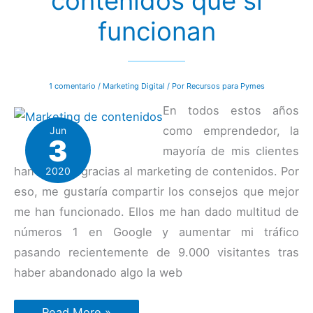
contenidos que sí
funcionan
1 comentario
/
Marketing Digital
/ Por
Recursos para Pymes
En todos estos años
como emprendedor, la
Jun
3
mayoría de mis clientes
han llegado gracias al marketing de contenidos. Por
2020
eso, me gustaría compartir los consejos que mejor
me han funcionado. Ellos me han dado multitud de
números 1 en Google y aumentar mi tráfico
pasando recientemente de 9.000 visitantes tras
haber abandonado algo la web
30
Read More »