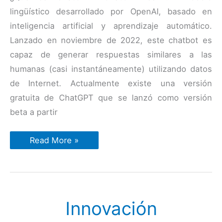
lingüístico desarrollado por OpenAI, basado en
inteligencia artificial y aprendizaje automático.
Lanzado en noviembre de 2022, este chatbot es
capaz de generar respuestas similares a las
humanas (casi instantáneamente) utilizando datos
de Internet. Actualmente existe una versión
gratuita de ChatGPT que se lanzó como versión
beta a partir
ChatGPT:
Read More »
¿cómo
se
utiliza
para
crear
contenidos?
Innovación