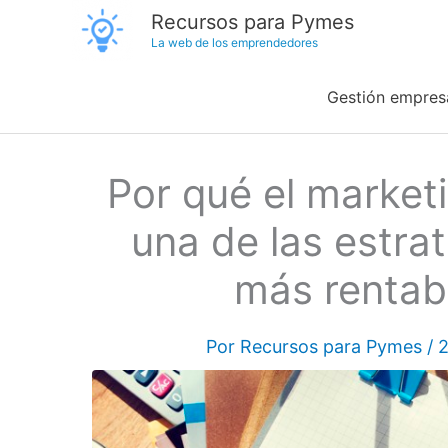
Ir
Recursos para Pymes
La web de los emprendedores
al
contenido
Gestión empresa
Por qué el market
una de las estra
más rentab
Por
Recursos para Pymes
/
2