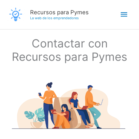
Ir
Men
Recursos para Pymes
al
La web de los emprendedores
contenido
princ
Contactar con
Recursos para Pymes