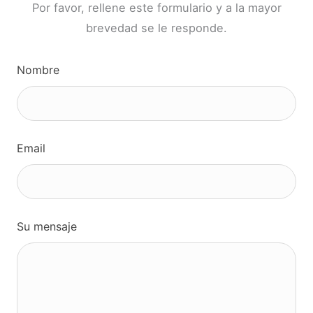
Por favor, rellene este formulario y a la mayor
brevedad se le responde.
Leave
Nombre
this
field
blank
Email
Su mensaje