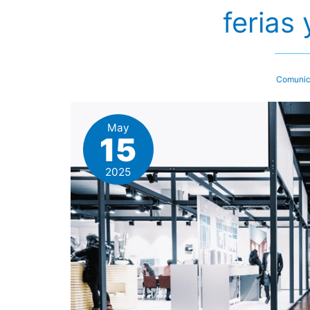
ferias
Comunic
May
15
2025