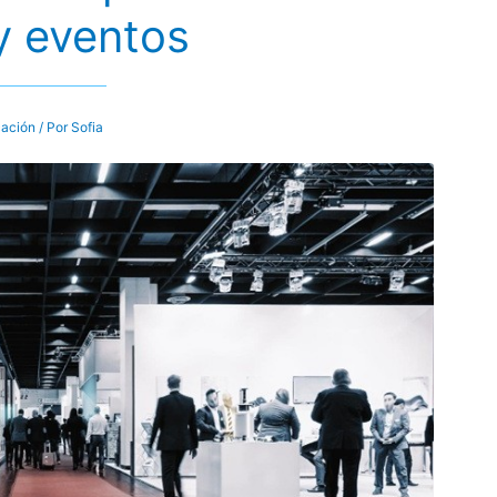
 y eventos
ación
/ Por
Sofia