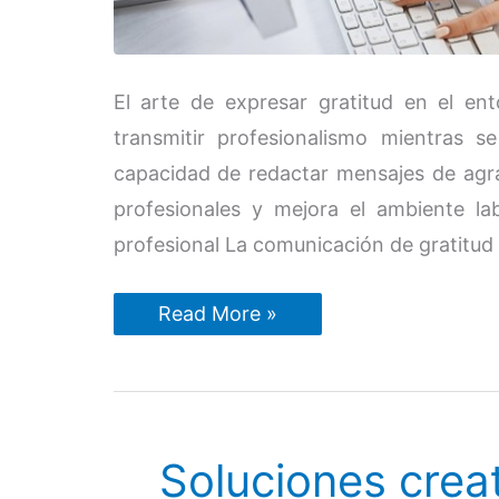
El arte de expresar gratitud en el ent
transmitir profesionalismo mientras 
capacidad de redactar mensajes de agra
profesionales y mejora el ambiente la
profesional La comunicación de gratitud 
Cómo
Read More »
escribir
frases
de
agradecimiento
profesional
efectivas
Soluciones creat