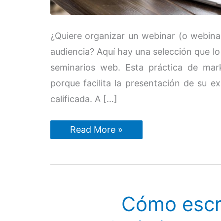
¿Quiere organizar un webinar (o webina
audiencia? Aquí hay una selección que lo
seminarios web. Esta práctica de mar
porque facilita la presentación de su e
calificada. A […]
Los
Read More »
9
mejores
software
de
webinar
comparados
en
Cómo escri
2026