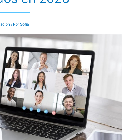
ación
/ Por
Sofia