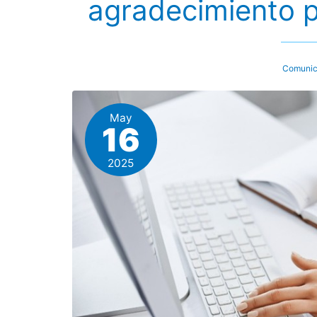
agradecimiento p
Comunic
May
16
2025