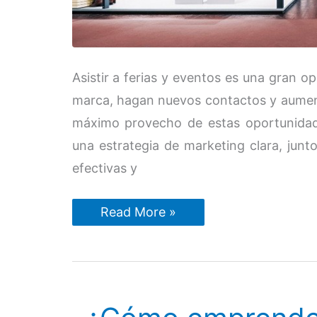
Asistir a ferias y eventos es una gran 
marca, hagan nuevos contactos y aument
máximo provecho de estas oportunidade
una estrategia de marketing clara, jun
efectivas y
Soluciones
Read More »
creativas
para
brillar
en
ferias
y
eventos