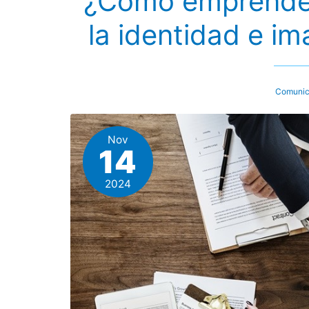
¿Cómo emprender
la identidad e i
Comunic
Nov
14
2024