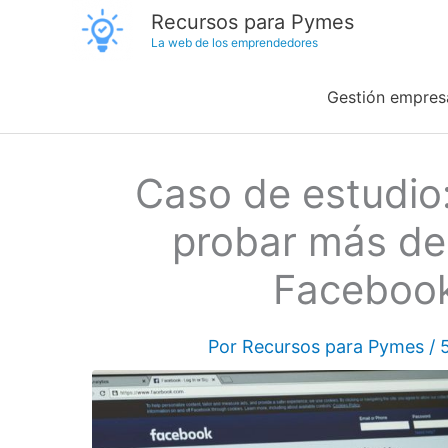
Ir
Recursos para Pymes
La web de los emprendedores
al
contenido
Gestión empresa
Caso de estudio:
probar más de
Facebook
Por
Recursos para Pymes
/