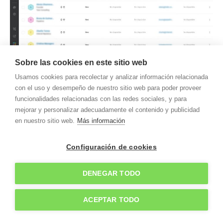
Freshales CRM gratis en español
Sobre las cookies en este sitio web
Freshworks CRM, antes llamado Freshsales,
es una
Usamos cookies para recolectar y analizar información relacionada
aplicación de CRM fácil y gratis con
un plan sin
con el uso y desempeño de nuestro sitio web para poder proveer
coste interesante, un diseño moderno minimalista
funcionalidades relacionadas con las redes sociales, y para
mejorar y personalizar adecuadamente el contenido y publicidad
y un manejo muy intuitivo
.
en nuestro sitio web.
Más información
Me gustó en su día porque puedes configurar
Configuración de cookies
diversos embudos de venta, que se adapten a las
etapas de nuestro proceso particular, sea cual sea
DENEGAR TODO
este. Además, usa un sistema Kanban para mover
las oportunidades por esas distintas etapas, de
ACEPTAR TODO
manera que lo vuelve todo muy visual. No es el