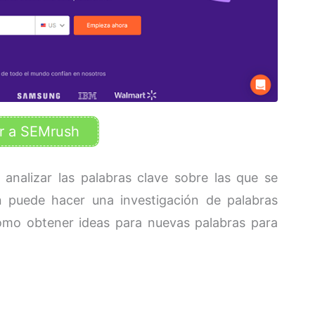
r a SEMrush
 analizar las palabras clave sobre las que se
n puede hacer una investigación de palabras
 como obtener ideas para nuevas palabras para