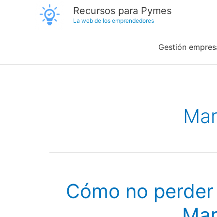
Ir
Recursos para Pymes
La web de los emprendedores
al
contenido
Gestión empresa
Mar
Cómo no perder 
Mar