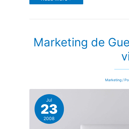
para
una
campaña
de
mailing
efectiva
Marketing de Guer
v
Marketing
/ Po
Jul
23
2008