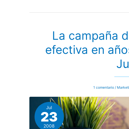
perder
dinero
con
nuestro
Marketing
La campaña d
efectiva en año
J
1 comentario
/
Market
Jul
23
2008