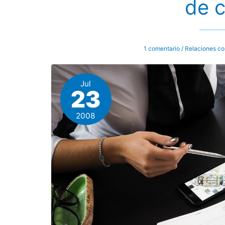
de c
1 comentario
/
Relaciones co
Jul
23
2008