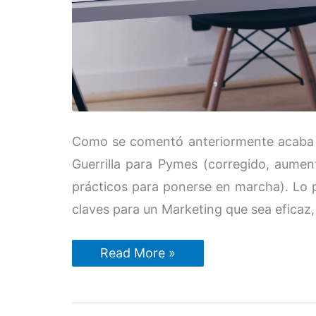
Como se comentó anteriormente acaba de
Guerrilla para Pymes (corregido, aume
prácticos para ponerse en marcha). Lo 
claves para un Marketing que sea eficaz,
La
Read More »
cruda
verdad
sobre
el
Marketing