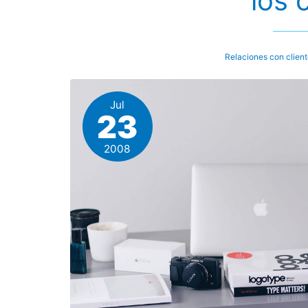
los 
Relaciones con clien
Jul
23
2008