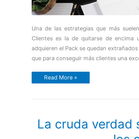
Una de las estrategias que más suele
Clientes es la de quitarse de encima
adquieren el Pack se quedan extrañados 
que para conseguir más clientes una exce
Una
Read More »
impensable
estrategia
de
gestión
de
clientes
La cruda verdad 