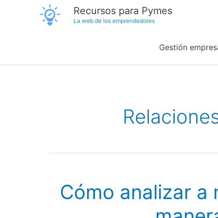
Ir
Recursos para Pymes
La web de los emprendedores
al
contenido
Gestión empresa
Relaciones
Cómo analizar a 
manera