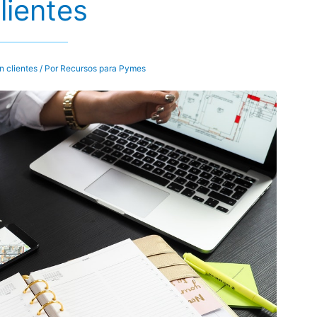
lientes
n clientes
/ Por
Recursos para Pymes