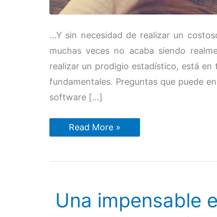
…Y sin necesidad de realizar un costoso
muchas veces no acaba siendo realment
realizar un prodigio estadístico, está en
fundamentales. Preguntas que puede enc
software […]
Cómo
Read More »
analizar
a
nuestros
clientes
de
manera
efectiva
Una impensable e