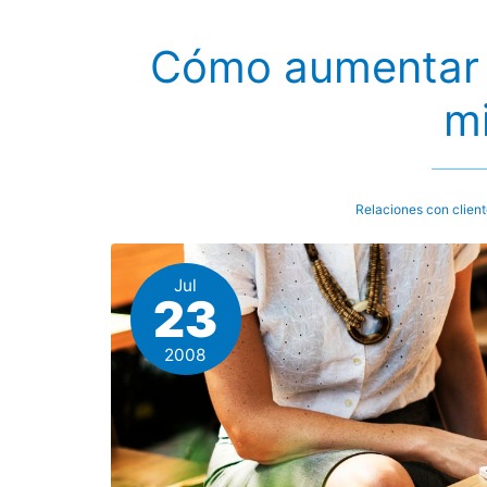
y
los
Cómo aumentar 
clientes
m
Relaciones con clien
Jul
23
2008