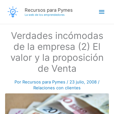
Ir
Men
Recursos para Pymes
al
La web de los emprendedores
contenido
princ
Verdades incómodas
de la empresa (2) El
valor y la proposición
de Venta
Por
Recursos para Pymes
/
23 julio, 2008
/
Relaciones con clientes