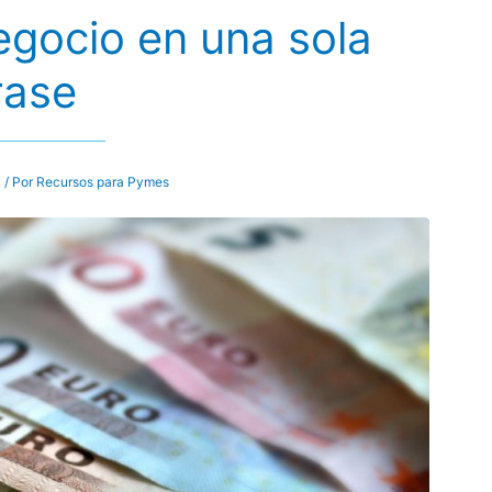
egocio en una sola
rase
l
/ Por
Recursos para Pymes