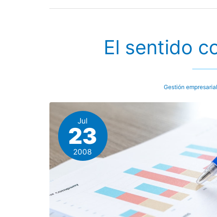
producto
correctamente
El sentido 
Gestión empresaria
Jul
23
2008