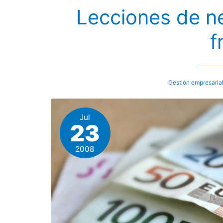
Lecciones de n
f
Gestión empresaria
Jul
23
2008