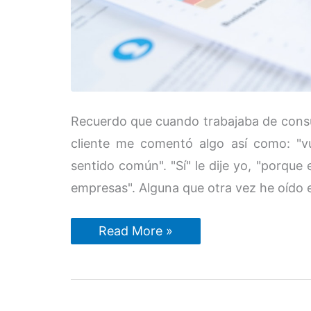
Recuerdo que cuando trabajaba de consu
cliente me comentó algo así como: "vu
sentido común". "Sí" le dije yo, "porque
empresas". Alguna que otra vez he oído e
El
Read More »
sentido
común
y
la
pyme