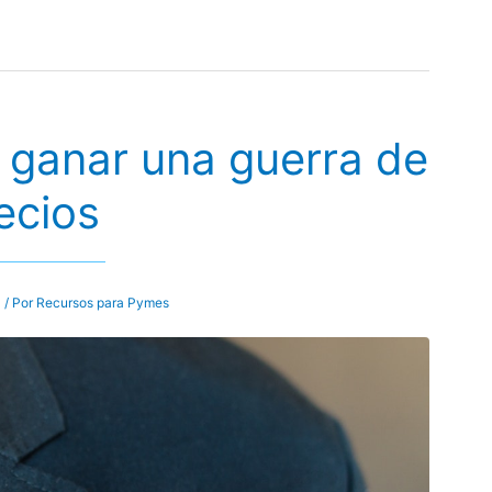
a ganar una guerra de
ecios
l
/ Por
Recursos para Pymes