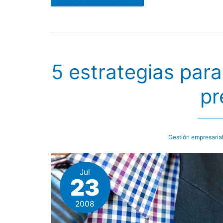
de
negocio
en
una
sola
frase
5 estrategias par
pr
Gestión empresaria
Jul
23
2008