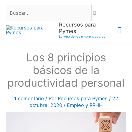
Ir
Buscar...
al
contenido
Recursos para
Me
Pymes
La web de los emprendedores
prin
Los 8 principios
básicos de la
productividad personal
1 comentario
/ Por
Recursos para Pymes
/
22
octubre, 2020
/
Empleo y RRHH