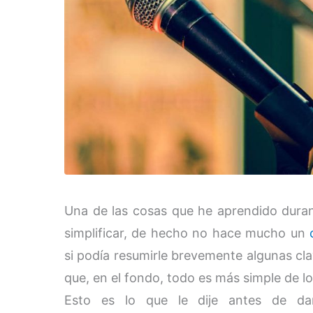
Una de las cosas que he aprendido dur
simplificar, de hecho no hace mucho un
si podía resumirle brevemente algunas cl
que, en el fondo, todo es más simple de l
Esto es lo que le dije antes de da