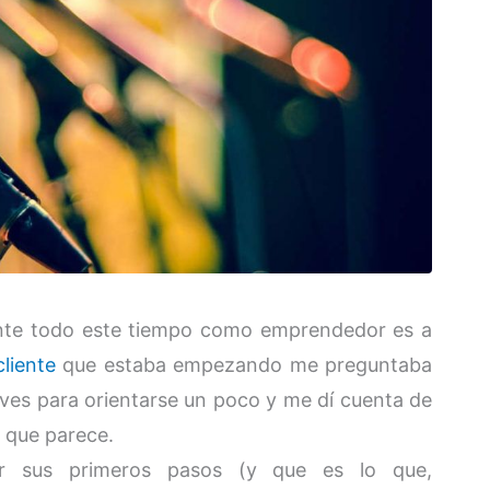
ante todo este tiempo como emprendedor es a
cliente
que estaba empezando me preguntaba
aves para orientarse un poco y me dí cuenta de
o que parece.
r sus primeros pasos (y que es lo que,