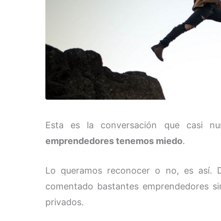
Esta es la conversación que casi n
emprendedores tenemos miedo
.
Lo queramos reconocer o no, es así. 
comentado bastantes emprendedores sin
privados.