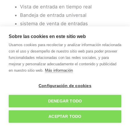
Vista de entrada en tiempo real
Bandeja de entrada universal
sistema de venta de entradas
Distribución automatizada de boletos
Sobre las cookies en este sitio web
seguimiento del tiempo
Usamos cookies para recolectar y analizar información relacionada
filtros de spam
con el uso y desempeño de nuestro sitio web para poder proveer
Mensajes estandarizados
funcionalidades relacionadas con las redes sociales, y para
mejorar y personalizar adecuadamente el contenido y publicidad
Piezas juntas
en nuestro sitio web.
Más información
Copiar/pegar imágenes en mensajes
Historial de conversación
Configuración de cookies
chat de vídeo
Aplicaciones para iPhone y Android
DENEGAR TODO
Reporte de desempeño
ACEPTAR TODO
Precios de LiveAgent :