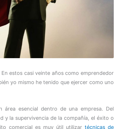
? En estos casi veinte años como emprendedor
mbién yo mismo he tenido que ejercer como uno
un área esencial dentro de una empresa. Del
 y la supervivencia de la compañía, el éxito o
to comercial es muy útil utilizar
técnicas de