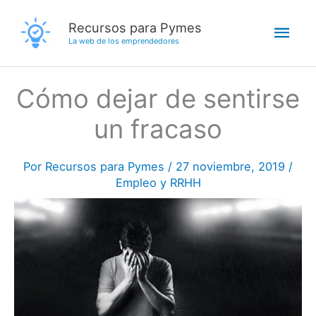
Ir
Men
Recursos para Pymes
al
La web de los emprendedores
contenido
princ
Cómo dejar de sentirse
un fracaso
Por
Recursos para Pymes
/
27 noviembre, 2019
/
Empleo y RRHH