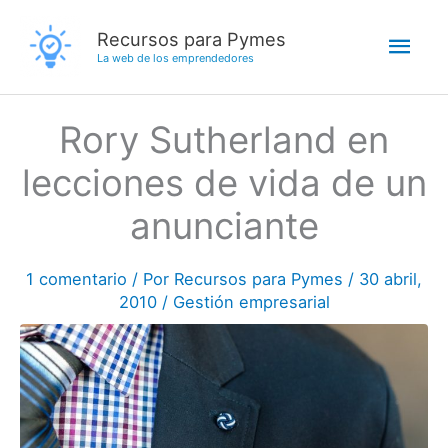
Ir
Men
Recursos para Pymes
al
La web de los emprendedores
contenido
princ
Rory Sutherland en
lecciones de vida de un
anunciante
1 comentario
/ Por
Recursos para Pymes
/
30 abril,
2010
/
Gestión empresarial