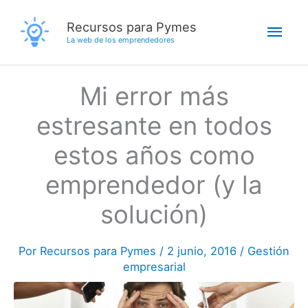
Ir
Men
Recursos para Pymes
al
La web de los emprendedores
contenido
princ
Mi error más
estresante en todos
estos años como
emprendedor (y la
solución)
Por
Recursos para Pymes
/
2 junio, 2016
/
Gestión
empresarial