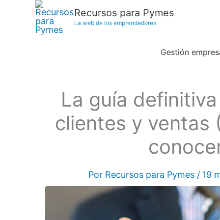
Ir
Recursos para Pymes
al
La web de los emprendedores
contenido
Gestión empresa
La guía definiti
clientes y ventas
conocer
Por
Recursos para Pymes
/
19 