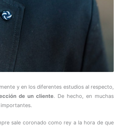
mente y en los diferentes estudios al respecto,
lección de un cliente
. De hecho, en muchas
s importantes.
empre sale coronado como rey a la hora de que