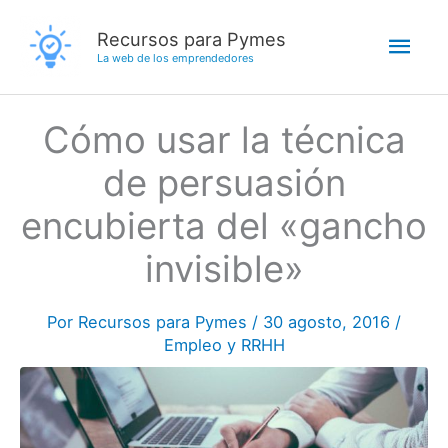
Ir
Men
Recursos para Pymes
al
La web de los emprendedores
contenido
princ
Cómo usar la técnica
de persuasión
encubierta del «gancho
invisible»
Por
Recursos para Pymes
/
30 agosto, 2016
/
Empleo y RRHH