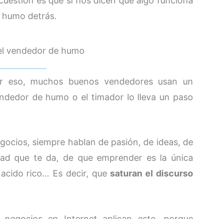
 cuestión es que si nos dicen que algo funciona
e humo detrás.
del vendedor de humo
or eso, muchos buenos vendedores usan un
endedor de humo o el timador lo lleva un paso
ocios, siempre hablan de pasión, de ideas, de
rtad que te da, de que emprender es la única
acido rico… Es decir, que
saturan el discurso
e negocios en Internet aplican esto, porque