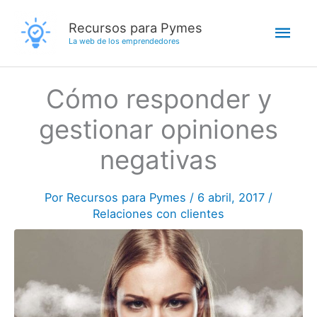
Ir
Men
Recursos para Pymes
al
La web de los emprendedores
contenido
princ
Cómo responder y
gestionar opiniones
negativas
Por
Recursos para Pymes
/
6 abril, 2017
/
Relaciones con clientes