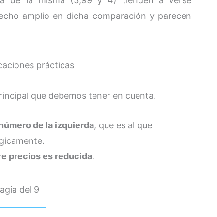
da de la misma (3,99 y 4) tienden a verse
trecho amplio en dicha comparación y parecen
caciones prácticas
principal que debemos tener en cuenta.
número de la izquierda
, que es al que
ógicamente.
tre precios es reducida
.
agia del 9