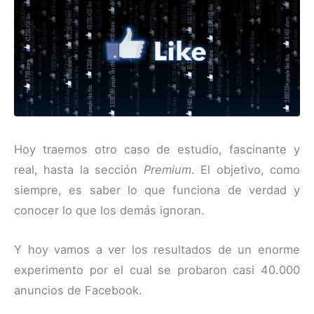
Hoy traemos otro caso de estudio, fascinante y
real, hasta la sección
Premium
. El objetivo, como
siempre, es saber lo que funciona de verdad y
conocer lo que los demás ignoran.
Y hoy vamos a ver los resultados de un enorme
experimento por el cual se probaron casi 40.000
anuncios de Facebook.