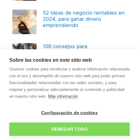
52 ideas de negocio rentables en
2024, para ganar dinero
emprendiendo
100 consejos para
emprendedores, basados en 20
años de experiencia
Sobre las cookies en este sitio web
Usamos cookies para recolectar y analizar información relacionada
con el uso y desempeño de nuestro sitio web para poder proveer
funcionalidades relacionadas con las redes sociales, y para
mejorar y personalizar adecuadamente el contenido y publicidad
en nuestro sitio web.
Más información
Copyright © 2026
Recursos para Pymes
Configuración de cookies
Contactar
Sobre Recursos para Pymes
Política de privacidad
Política de cookies
DENEGAR TODO
Aviso legal y condiciones generales de uso del