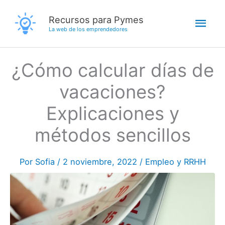
Ir
Men
Recursos para Pymes
al
La web de los emprendedores
contenido
princ
¿Cómo calcular días de
vacaciones?
Explicaciones y
métodos sencillos
Por
Sofia
/
2 noviembre, 2022
/
Empleo y RRHH