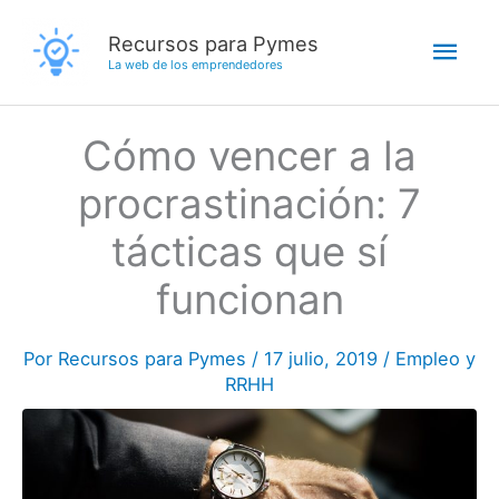
Ir
Men
Recursos para Pymes
al
La web de los emprendedores
contenido
princ
Cómo vencer a la
procrastinación: 7
tácticas que sí
funcionan
Por
Recursos para Pymes
/
17 julio, 2019
/
Empleo y
RRHH