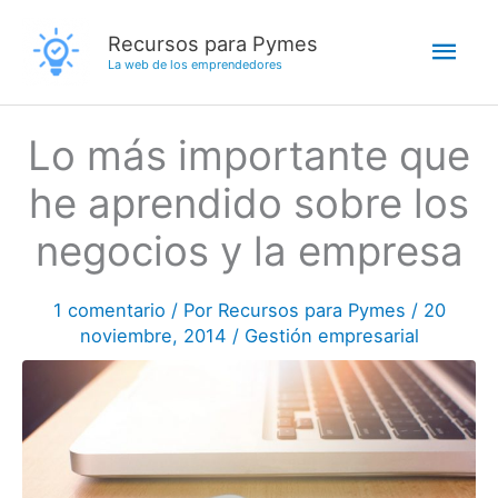
Ir
Men
Recursos para Pymes
al
La web de los emprendedores
contenido
princ
Lo más importante que
he aprendido sobre los
negocios y la empresa
1 comentario
/ Por
Recursos para Pymes
/
20
noviembre, 2014
/
Gestión empresarial