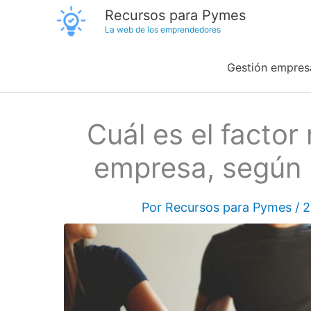
Ir
Recursos para Pymes
La web de los emprendedores
al
contenido
Gestión empresa
Cuál es el factor
empresa, según l
Por
Recursos para Pymes
/
2