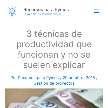
Ir
Men
Recursos para Pymes
al
La web de los emprendedores
contenido
princ
3 técnicas de
productividad que
funcionan y no se
suelen explicar
Por
Recursos para Pymes
/
20 octubre, 2015
/
Gestión de proyectos