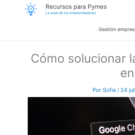
Ir
Recursos para Pymes
La web de los emprendedores
al
contenido
Gestión empresa
Cómo solucionar l
en
Por
Sofia
/
24 ju