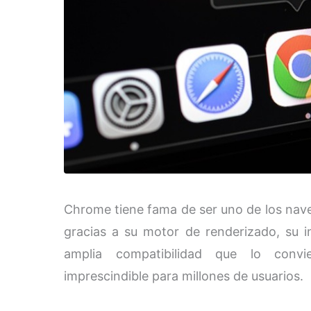
Chrome tiene fama de ser uno de los nav
gracias a su motor de renderizado, su 
amplia compatibilidad que lo convi
imprescindible para millones de usuarios.