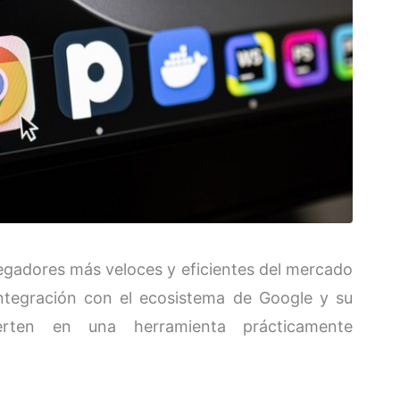
egadores más veloces y eficientes del mercado
integración con el ecosistema de Google y su
erten en una herramienta prácticamente