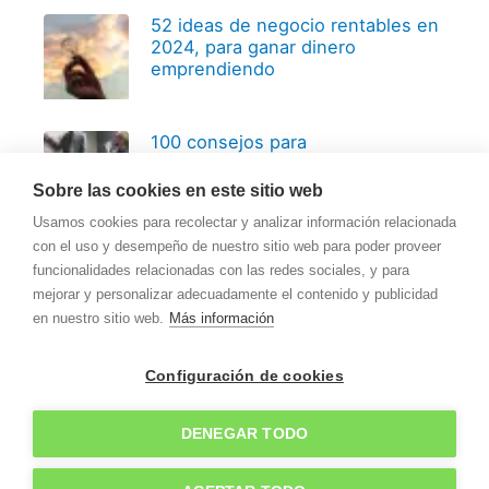
52 ideas de negocio rentables en
2024, para ganar dinero
emprendiendo
100 consejos para
emprendedores, basados en 20
años de experiencia
Sobre las cookies en este sitio web
Usamos cookies para recolectar y analizar información relacionada
con el uso y desempeño de nuestro sitio web para poder proveer
funcionalidades relacionadas con las redes sociales, y para
mejorar y personalizar adecuadamente el contenido y publicidad
en nuestro sitio web.
Más información
Copyright © 2026
Recursos para Pymes
Configuración de cookies
Contactar
Sobre Recursos para Pymes
Política de privacidad
Política de cookies
DENEGAR TODO
Aviso legal y condiciones generales de uso del