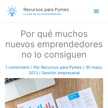
Ir
Men
Recursos para Pymes
al
La web de los emprendedores
contenido
princ
Por qué muchos
nuevos emprendedores
no lo consiguen
1 comentario
/ Por
Recursos para Pymes
/
30 mayo,
2013
/
Gestión empresarial