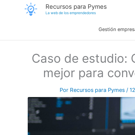
Ir
Recursos para Pymes
La web de los emprendedores
al
contenido
Gestión empresa
Caso de estudio: 
mejor para conve
Por
Recursos para Pymes
/
12